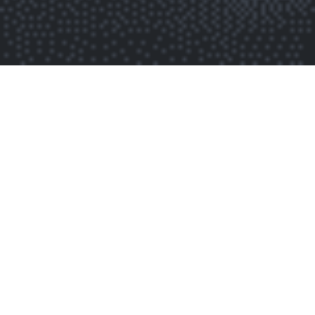
La location de
scène, par Sono
Anim
by
Gulinosonoanim
on
septembre 24, 2023